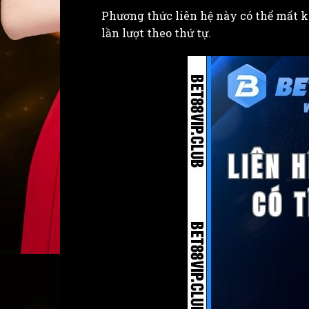
Phương thức liên hệ này có thể mất k
lần lượt theo thứ tự.