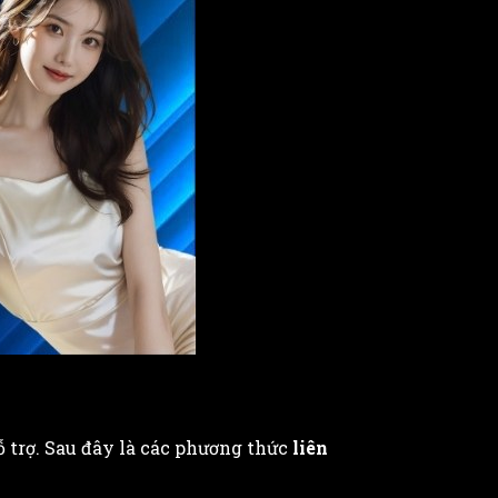
ỗ trợ. Sau đây là các phương thức
liên