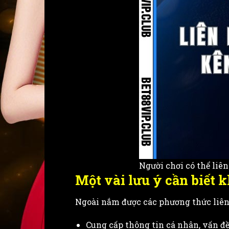
Người chơi có thể liê
Một vài lưu ý cần biết k
Ngoài nắm được các phương thức liên 
Cung cấp thông tin cá nhân, vấn đề