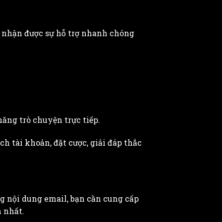
ệ, nhận được sự hỗ trợ nhanh chóng
năng trò chuyện trực tiếp.
h tài khoản, đặt cược, giải đáp thắc
ong nội dung email, bạn cần cung cấp
m nhất.