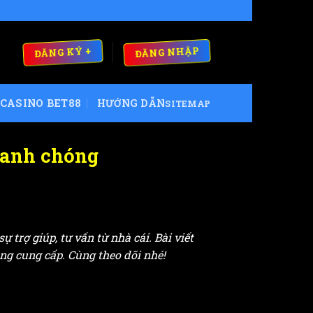
ĐĂNG NHẬP
ĐĂNG KÝ +
CASINO BET88
HƯỚNG DẪN
SITEMAP
nhanh chóng
ự trợ giúp, tư vấn từ nhà cái. Bài viết
ng cung cấp. Cùng theo dõi nhé!