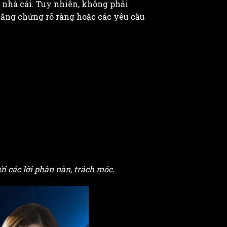
ủa nhà cái. Tuy nhiên, không phải
 bắng chứng rõ ràng hoặc các yêu cầu
gửi các lời phàn nàn, trách móc.