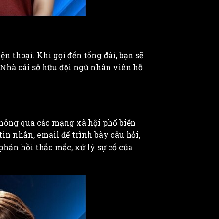
ện thoại. Khi gọi đến tổng đài, bạn sẽ
. Nhà cái sở hữu đội ngũ nhân viên hỗ
thông qua các mạng xã hội phổ biến
tin nhắn, email để trình bày câu hỏi,
hản hồi thắc mắc, xử lý sự cố của