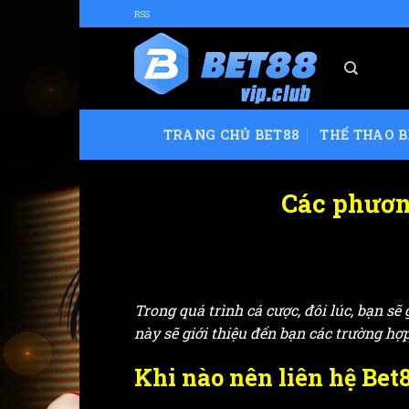
Skip
RSS
to
content
TRANG CHỦ BET88
THỂ THAO B
Các phương
Trong quá trình cá cược, đôi lúc, bạn sẽ 
này sẽ giới thiệu đến bạn các trường hợ
Khi nào nên liên hệ Bet