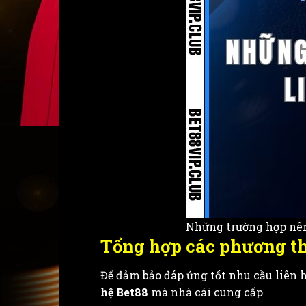
Những trường hợp nên
Tổng hợp các phương th
Để đảm bảo đáp ứng tốt nhu cầu liên h
hệ Bet88
mà nhà cái cung cấp