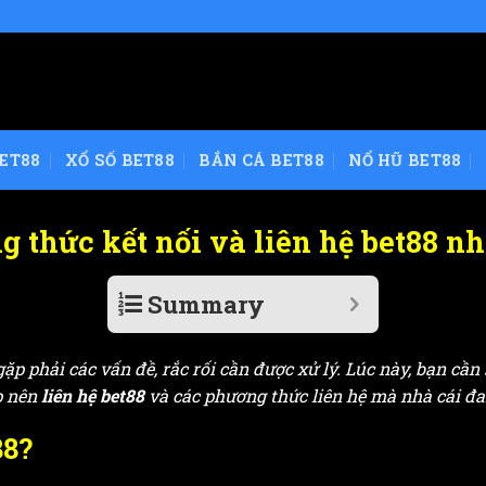
ET88
XỔ SỐ BET88
BẮN CÁ BET88
NỔ HŨ BET88
 thức kết nối và liên hệ bet88 
Summary
gặp phải các vấn đề, rắc rối cần được xử lý. Lúc này, bạn cần s
p nên
liên hệ bet88
và các phương thức liên hệ mà nhà cái đa
88?