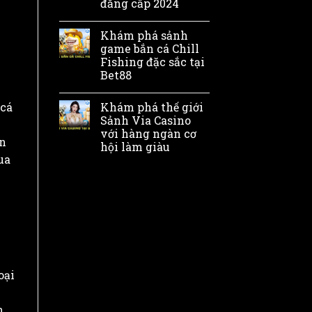
đẳng cấp 2024
Khám phá sảnh
game bắn cá Chill
Fishing đặc sắc tại
Bet88
 cá
Khám phá thế giới
Sảnh Via Casino
với hàng ngàn cơ
ến
hội làm giàu
ua
oại
n