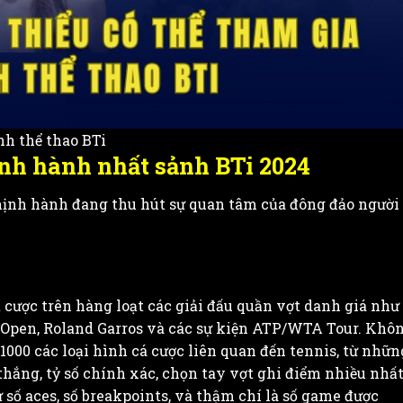
nh thể thao BTi
hịnh hành nhất sảnh BTi 2024
thịnh hành đang thu hút sự quan tâm của đông đảo người
ặt cược trên hàng loạt các giải đấu quần vợt danh giá như
 Open, Roland Garros và các sự kiện ATP/WTA Tour. Khô
000 các loại hình cá cược liên quan đến tennis, từ nhữn
hắng, tỷ số chính xác, chọn tay vợt ghi điểm nhiều nhất
số aces, số breakpoints, và thậm chí là số game được