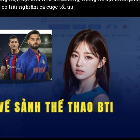
 có trải nghiệm cá cược tối ưu.