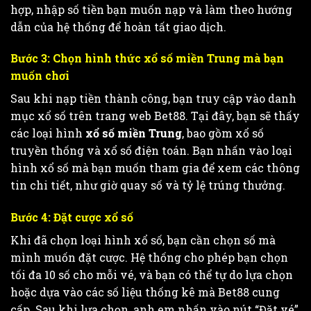
hợp, nhập số tiền bạn muốn nạp và làm theo hướng
dẫn của hệ thống để hoàn tất giao dịch.
Bước 3: Chọn hình thức xổ số miền Trung mà bạn
muốn chơi
Sau khi nạp tiền thành công, bạn truy cập vào danh
mục xổ số trên trang web Bet88. Tại đây, bạn sẽ thấy
các loại hình
xổ số miền Trung
, bao gồm xổ số
truyền thống và xổ số điện toán. Bạn nhấn vào loại
hình xổ số mà bạn muốn tham gia để xem các thông
tin chi tiết, như giờ quay số và tỷ lệ trúng thưởng.
Bước 4: Đặt cược xổ số
Khi đã chọn loại hình xổ số, bạn cần chọn số mà
mình muốn đặt cược. Hệ thống cho phép bạn chọn
tối đa 10 số cho mỗi vé, và bạn có thể tự do lựa chọn
hoặc dựa vào các số liệu thống kê mà Bet88 cung
cấp. Sau khi lựa chọn, anh em nhấn vào nút “Đặt vé”