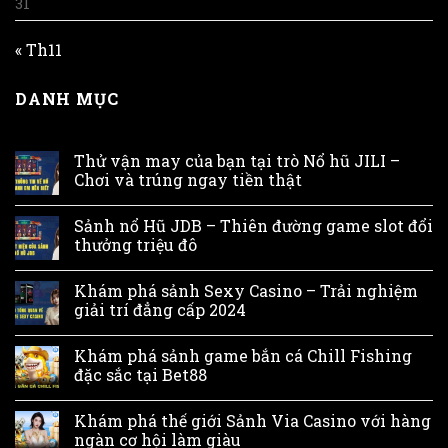
31
« Th11
DANH MỤC
Thử vận may của bạn tại trò Nổ hũ JILI –
Chơi và trúng ngay tiền thật
Sảnh nổ Hũ JDB – Thiên đường game slot đổi
thưởng triệu đô
Khám phá sảnh Sexy Casino – Trải nghiệm
giải trí đẳng cấp 2024
Khám phá sảnh game bắn cá Chill Fishing
đặc sắc tại Bet88
Khám phá thế giới Sảnh Via Casino với hàng
ngàn cơ hội làm giàu