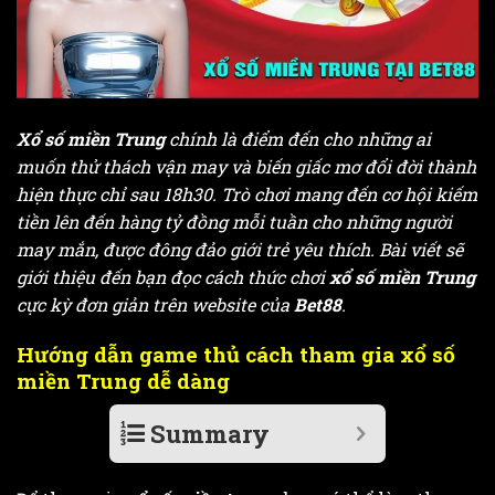
Xổ số miền Trung
chính là điểm đến cho những ai
muốn thử thách vận may và biến giấc mơ đổi đời thành
hiện thực chỉ sau 18h30. Trò chơi mang đến cơ hội kiếm
tiền lên đến hàng tỷ đồng mỗi tuần cho những người
may mắn, được đông đảo giới trẻ yêu thích. Bài viết sẽ
giới thiệu đến bạn đọc cách thức chơi
xổ số miền Trung
cực kỳ đơn giản trên website của
Bet88
.
Hướng dẫn game thủ cách tham gia xổ số
miền Trung dễ dàng
Summary