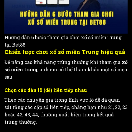
Hướng dẫn 6 bước tham gia chơi xổ số miền Trung
tại Bet88
Chiến lược chơi xổ số miền Trung hiệu quả
Để nâng cao khả năng trúng thưởng khi tham gia
xổ
số miền trung
, anh em có thể tham khảo một số mẹo
sau:
Chọn các dàn lô (đề) liên tiếp nhau
Theo các chuyên gia trong lĩnh vực lô đề đã quan
sát rằng các cặp số liên tiếp, chẳng hạn như 21, 22, 23
hoặc 42, 43, 44, thường xuất hiện trong kết quả
trúng thưởng.