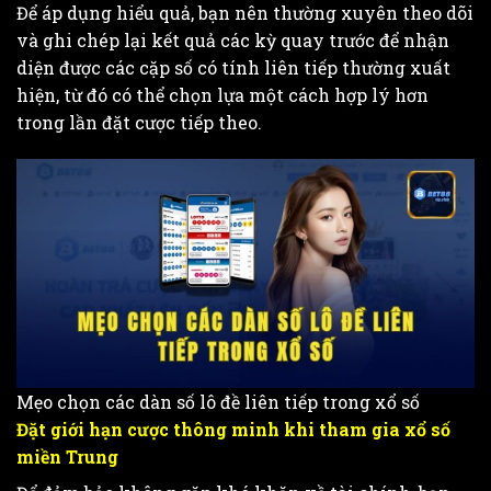
Để áp dụng hiểu quả, bạn nên thường xuyên theo dõi
và ghi chép lại kết quả các kỳ quay trước để nhận
diện được các cặp số có tính liên tiếp thường xuất
hiện, từ đó có thể chọn lựa một cách hợp lý hơn
trong lần đặt cược tiếp theo.
Mẹo chọn các dàn số lô đề liên tiếp trong xổ số
Đặt giới hạn cược thông minh khi tham gia xổ số
miền Trung