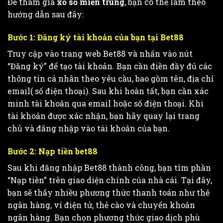
Để tham gia
xổ số miền trung
, bạn có thể làm theo
hướng dẫn sau đây:
Bước 1: Đăng ký tài khoản của bạn tại Bet88
Truy cập vào trang web Bet88 và nhấn vào nút
“Đăng ký” để tạo tài khoản. Bạn cần điền đầy đủ các
thông tin cá nhân theo yêu cầu, bao gồm tên, địa chỉ
email( số điện thoại). Sau khi hoàn tất, bạn cần xác
minh tài khoản qua email hoặc số điện thoại. Khi
tài khoản được xác nhận, bạn hãy quay lại trang
chủ và đăng nhập vào tài khoản của bạn.
Bước 2: Nạp tiền bet88
Sau khi đăng nhập Bet88 thành công, bạn tìm phần
“Nạp tiền” trên giao diện chính của nhà cái. Tại đây,
bạn sẽ thấy nhiều phương thức thanh toán như thẻ
ngân hàng, ví điện tử, thẻ cào và chuyển khoản
ngân hàng. Bạn chọn phương thức giao dịch phù