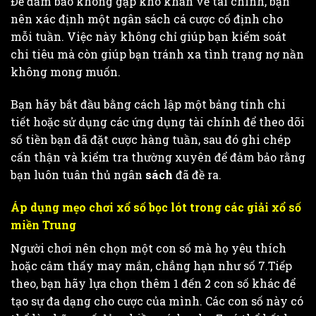
Để đảm bảo không gặp khó khăn về tài chính, bạn
nên xác định một ngân sách cá cược cố định cho
mỗi tuần. Việc này không chỉ giúp bạn kiểm soát
chi tiêu mà còn giúp bạn tránh xa tình trạng nợ nần
không mong muốn.
Bạn hãy bắt đầu bằng cách lập một bảng tính chi
tiết hoặc sử dụng các ứng dụng tài chính để theo dõi
số tiền bạn đã đặt cược hàng tuần, sau đó ghi chép
cẩn thận và kiểm tra thường xuyên để đảm bảo rằng
bạn luôn tuân thủ ngân
sách
đã đề ra.
Áp dụng mẹo chơi xổ số bọc lót trong các giải xổ số
miền Trung
Người chơi nên chọn một con số mà họ yêu thích
hoặc cảm thấy may mắn, chẳng hạn như số 7.Tiếp
theo, bạn hãy lựa chọn thêm 1 đến 2 con số khác để
tạo sự đa dạng cho cược của mình. Các con số này có