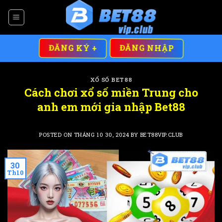
Skip
to
content
ĐĂNG NHẬP
ĐĂNG KÝ +
XỔ SỐ BET88
Cách chơi xổ số miền Trung cho
anh em mới gia nhập Bet88
POSTED ON
THÁNG 10 30, 2024
BY
BET88VIP.CLUB
30
Th10