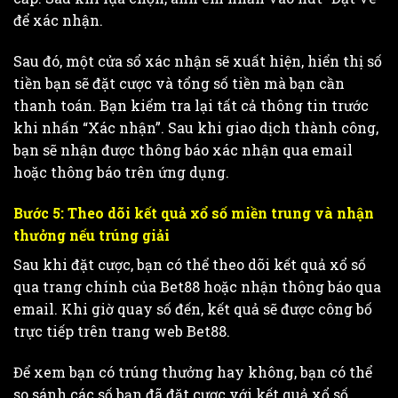
để xác nhận.
Sau đó, một cửa sổ xác nhận sẽ xuất hiện, hiển thị số
tiền bạn sẽ đặt cược và tổng số tiền mà bạn cần
thanh toán. Bạn kiểm tra lại tất cả thông tin trước
khi nhấn “Xác nhận”. Sau khi giao dịch thành công,
bạn sẽ nhận được thông báo xác nhận qua email
hoặc thông báo trên ứng dụng.
Bước 5: Theo dõi kết quả xổ số miền trung và nhận
thưởng nếu trúng giải
Sau khi đặt cược, bạn có thể theo dõi kết quả xổ số
qua trang chính của Bet88 hoặc nhận thông báo qua
email. Khi giờ quay số đến, kết quả sẽ được công bố
trực tiếp trên trang web Bet88.
Để xem bạn có trúng thưởng hay không, bạn có thể
so sánh các số bạn đã đặt cược với kết quả xổ số